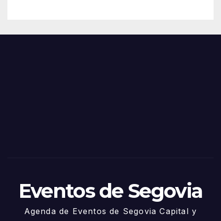
– 28
n
de
Feria
Juni
s y
o
Fiest
as
de
Sego
via
2025
– 27
de
Juni
o
Eventos de Segovia
Agenda de Eventos de Segovia Capital y