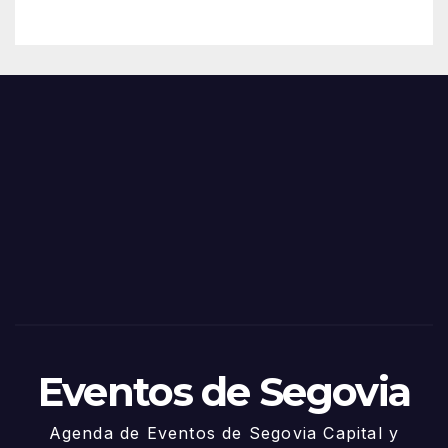
– 28
n
de
Feria
Juni
s y
o
Fiest
as
de
Sego
via
2025
– 27
de
Juni
o
Eventos de Segovia
Agenda de Eventos de Segovia Capital y