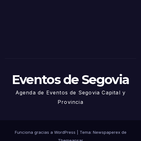
de
Sego
via
2025
– 27
de
Juni
o
Eventos de Segovia
Agenda de Eventos de Segovia Capital y
Provincia
Funciona gracias a WordPress
|
Tema: Newspaperex de
Themeansar