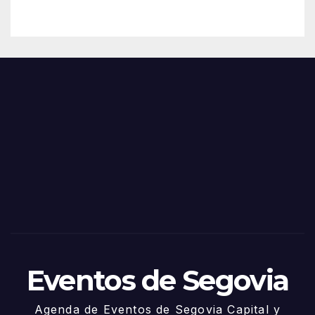
ació
– 28
n
de
Feria
Juni
s y
o
Fiest
as
de
Sego
via
2025
– 27
de
Juni
o
Eventos de Segovia
Agenda de Eventos de Segovia Capital y