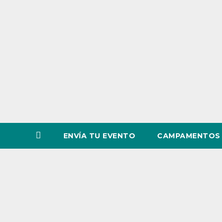
o
v
i
n
c
i
a
ENVÍA TU EVENTO
CAMPAMENTOS 