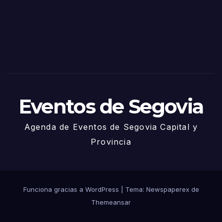
via
2025
– 27
de
Juni
o
Eventos de Segovia
Agenda de Eventos de Segovia Capital y
Provincia
Funciona gracias a WordPress
|
Tema: Newspaperex de
Themeansar