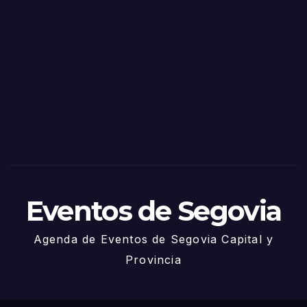
o
Fiest
as
de
Sego
via
2025
– 27
de
Juni
o
Eventos de Segovia
Agenda de Eventos de Segovia Capital y
Provincia