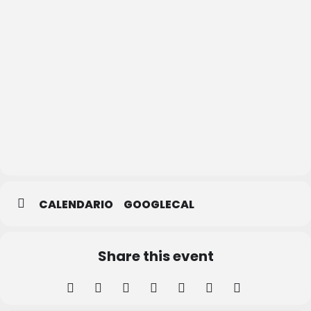
Casa de
la Lectura
–
Biblioteca
Municipal
CALENDARIO
GOOGLECAL
Share this event