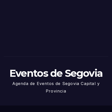
as
de
Sego
via
2025
– 27
de
Juni
o
Eventos de Segovia
Agenda de Eventos de Segovia Capital y
Provincia