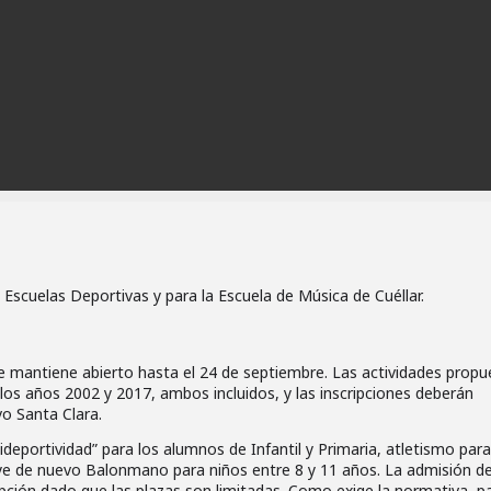
 Escuelas Deportivas y para la Escuela de Música de Cuéllar.
se mantiene abierto hasta el 24 de septiembre. Las actividades propu
los años 2002 y 2017, ambos incluidos, y las inscripciones deberán
ivo Santa Clara.
deportividad” para los alumnos de Infantil y Primaria, atletismo para
luye de nuevo Balonmano para niños entre 8 y 11 años. La admisión d
pción dado que las plazas son limitadas. Como exige la normativa, p