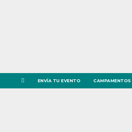
o
v
i
n
c
i
a
ENVÍA TU EVENTO
CAMPAMENTOS 