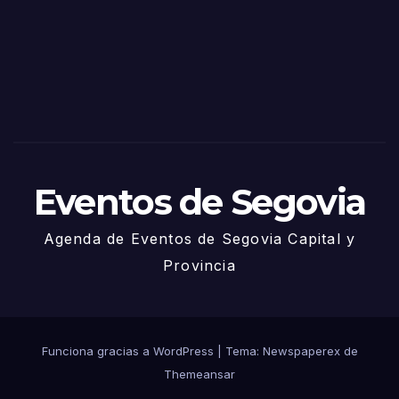
Sego
via
2025
– 27
de
Juni
o
Eventos de Segovia
Agenda de Eventos de Segovia Capital y
Provincia
Funciona gracias a WordPress
|
Tema: Newspaperex de
Themeansar