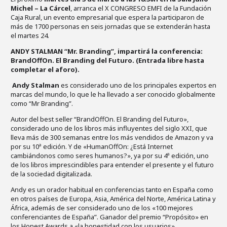
Michel – La Cárcel
, arranca el X CONGRESO EMFI de la Fundación
Caja Rural, un evento empresarial que espera la participaron de
más de 1700 personas en seis jornadas que se extenderán hasta
el martes 24.
ANDY STALMAN “Mr. Branding”, impartirá la conferencia:
BrandOffOn. El Branding del Futuro. (Entrada libre hasta
completar el aforo).
Andy Stalman
es considerado uno de los principales expertos en
marcas del mundo, lo que le ha llevado a ser conocido globalmente
como “Mr Branding”.
Autor del best seller “BrandOffOn. El Branding del Futuro»,
considerado uno de los libros más influyentes del siglo XXI, que
lleva más de 300 semanas entre los más vendidos de Amazon y va
por su 10ª edición. Y de «HumanOffOn: ¿Está Internet
cambiándonos como seres humanos?», ya por su 4ª edición, uno
de los libros imprescindibles para entender el presente y el futuro
de la sociedad digitalizada.
Andy es un orador habitual en conferencias tanto en España como
en otros países de Europa, Asia, América del Norte, América Latina y
África, además de ser considerado uno de los «100 mejores
conferenciantes de España”. Ganador del premio “Propósito» en
los Honest Awards a «la honestidad con los usuarios».