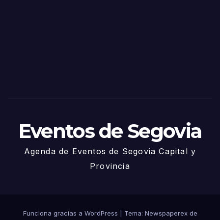
de
Sego
via
2025
– 27
de
Juni
o
Eventos de Segovia
Agenda de Eventos de Segovia Capital y
Provincia
Funciona gracias a WordPress
|
Tema: Newspaperex de