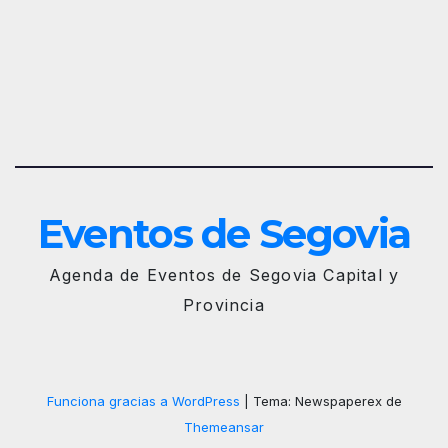
Sego
via
2025
– 27
de
Juni
o
Eventos de Segovia
Agenda de Eventos de Segovia Capital y
Provincia
Funciona gracias a WordPress
|
Tema: Newspaperex de
Themeansar