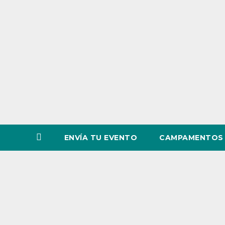
o
v
i
n
c
i
a
ENVÍA TU EVENTO
CAMPAMENTOS 