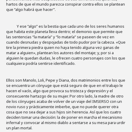
hartos de que el mundo parezca conspirar contra ellos se plantean
que “algo habrá que hacer”.
Y ese “algo” es la bestia que cada uno de los seres humanos
que habita este planeta lleva dentro; el demonio que permite que
las sentencias “la mataría” y “lo mataría” se paseen de vez en
cuando desnudas y despojadas de todo pudor por la cabeza. «Que
tire la primera piedra quien no haya tenido alguna vez ganas de
matar a alguien», plantean los autores del montaje; y, por si a
alguien le quedan dudas, le ofrecen cuatro personajes con los que
cualquiera podría sentirse identificado.
Ellos son Manolo, Loli, Pepe y Diana, dos matrimonios entre los que
se encuentra un cónyuge que está seguro de que en el trabajo le
hacen el vacío, algo que provoca su tristeza y depresión y el
consecuente hartazgo de su mujer. Por otro lado, la madre de otro
de los cónyuges acaba de volver de un viaje del IMSERSO con un
novio ruso y prácticamente imberbe, que no puede querer otra
cosa que no sea dejar a sus hijos sin herencia. Así que los cuatro
deciden tomar una decisión: la de poner en marcha el mecanismo
infernal y convocar al mismo diablo a sentarse a su mesa para urdir
un plan mortal.