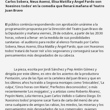
Carlos Sobera, Neus Asensi, Elisa Matilla y Ángel Pardo son
‘Asesinos todos’ en la comedia que llenará mañana el Teatro
Juan Bravo
E
l público continúa respondiendo con aprobación unánime a la
programación propuesta por la Dirección del Teatro Juan Bravo de
la Diputación y mañana viernes, 29 de octubre, a partir de las 20:30
horas, volverá a llenar -en la medida de sus posibilidades
sanitarias- el auditorio para recibir al elenco formado por Carlos
Sobera, Neus Asensi, Elisa Matilla y Ángel Pardo, que con ‘Asesinos
todos’ tratará de hacer reír a los segovianos y conseguirá sacar los
pensamientos más despiadados de su cabeza.
La pieza, escrita por Jordi Sánchez y Pep Antón Gómez y
dirigida por este último, es otro de los aciertos de la productora
Pentación, una de las fijas en la cartelera del Juan Bravo y que en
los últimos años ha traído a Segovia montajes como ‘Intocables’, ‘La
culpa’, ‘Cinco horas con Mario’, ‘Perfectos desconocidos’, o más
recientemente ‘Los mojigatos’, y a artistas como Roberto Álvarez,
Pepón Nieto, Lola Herrera, Juan Carlos Vellido o Gabino Diego. En
‘Asesinos todos’ propone sacar fuera de carta del menú de una
cena cualquiera de amigos las rabias, los miedos, las miserias y los
pensamientos más despiadados de sus comensales, quienes,