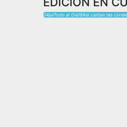
EDICIÓN EN C
04
jul
Todo el Día
18
Así cantan las coral