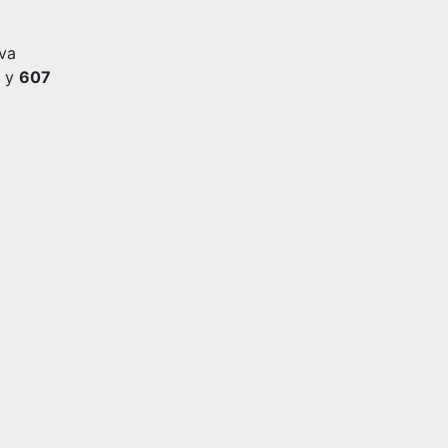
rva
y
607