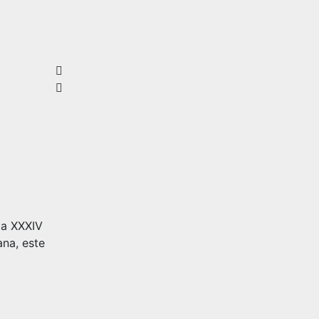
la XXXIV
ana, este