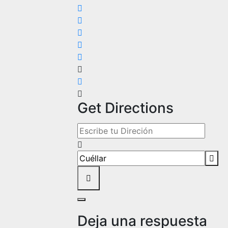
Get Directions
Address - Así cantan las corales 2026 
Destination Address - Así cantan las c
Deja una respuesta