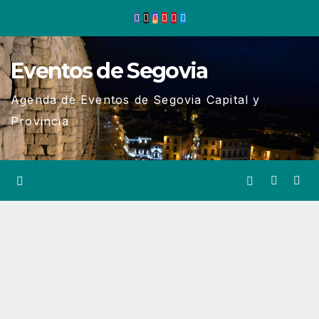
Ir
al
contenido
Eventos de Segovia
Agenda de Eventos de Segovia Capital y
Provincia