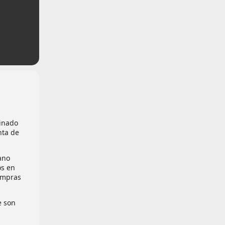
tinado
nta de
ano
os en
ompras
e son