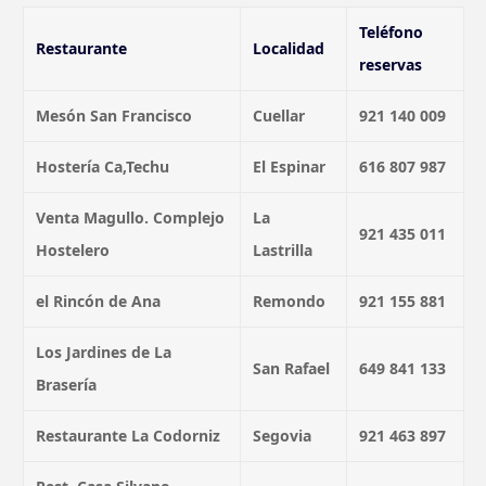
Teléfono
Restaurante
Localidad
reservas
Mesón San Francisco
Cuellar
921 140 009
Hostería Ca,Techu
El Espinar
616 807 987
Venta Magullo. Complejo
La
921 435 011
Hostelero
Lastrilla
el Rincón de Ana
Remondo
921 155 881
Los Jardines de La
San Rafael
649 841 133
Brasería
Restaurante La Codorniz
Segovia
921 463 897