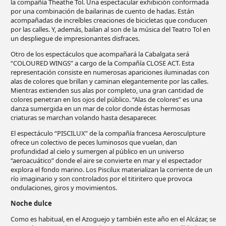
la compañía Theathe Tol. Una espectacular exhibición conformada
por una combinación de bailarinas de cuento de hadas. Están
acompañadas de increíbles creaciones de bicicletas que conducen
por las calles. Y, además, bailan al son de la música del Teatro Tol en
un despliegue de impresionantes disfraces.
Otro de los espectáculos que acompañará la Cabalgata será
“COLOURED WINGS” a cargo de la Compañía CLOSE ACT. Esta
representación consiste en numerosas apariciones iluminadas con
alas de colores que brillan y caminan elegantemente por las calles.
Mientras extienden sus alas por completo, una gran cantidad de
colores penetran en los ojos del público. “Alas de colores” es una
danza sumergida en un mar de color donde éstas hermosas
criaturas se marchan volando hasta desaparecer.
El espectáculo “PISCILUX” de la compañía francesa Aerosculpture
ofrece un colectivo de peces luminosos que vuelan, dan
profundidad al cielo y sumergen al público en un universo
“aeroacuático” donde el aire se convierte en mar y el espectador
explora el fondo marino. Los Piscilux materializan la corriente de un
río imaginario y son controlados por el titiritero que provoca
ondulaciones, giros y movimientos.
Noche dulce
Como es habitual, en el Azoguejo y también este año en el Alcázar, se