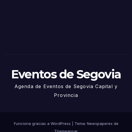
de
Sego
via
2025
– 27
de
Juni
o
Eventos de Segovia
Agenda de Eventos de Segovia Capital y
Provincia
Funciona gracias a WordPress
|
Tema: Newspaperex de
Themeansar