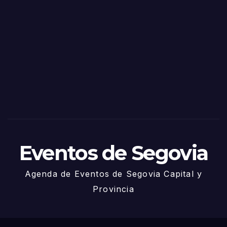
o
Fiest
as
de
Sego
via
2025
– 27
de
Juni
o
Eventos de Segovia
Agenda de Eventos de Segovia Capital y
Provincia