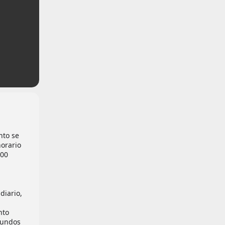
nto se
horario
:00
diario,
nto
gundos