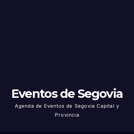
o
Fiest
as
de
Sego
via
2025
– 27
de
Juni
o
Eventos de Segovia
Agenda de Eventos de Segovia Capital y
Provincia