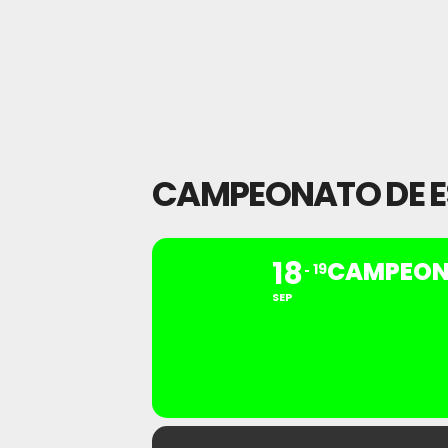
CAMPEONATO DE ES
18
CAMPEONA
19
SEP