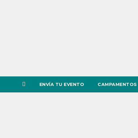
o
v
i
n
c
i
a
ENVÍA TU EVENTO
CAMPAMENTOS 