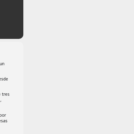
 un
esde
 tres
,
por
esas