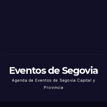
as
de
Sego
via
2025
– 27
de
Juni
o
Eventos de Segovia
Agenda de Eventos de Segovia Capital y
Provincia