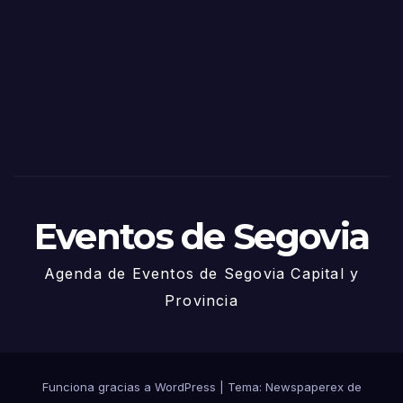
de
Sego
via
2025
– 27
de
Juni
o
Eventos de Segovia
Agenda de Eventos de Segovia Capital y
Provincia
Funciona gracias a WordPress
|
Tema: Newspaperex de