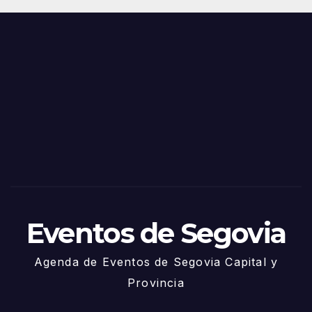
Juni
s y
o
Fiest
as
de
Sego
via
2025
– 27
de
Juni
o
Eventos de Segovia
Agenda de Eventos de Segovia Capital y
Provincia