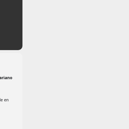
ariano
le en