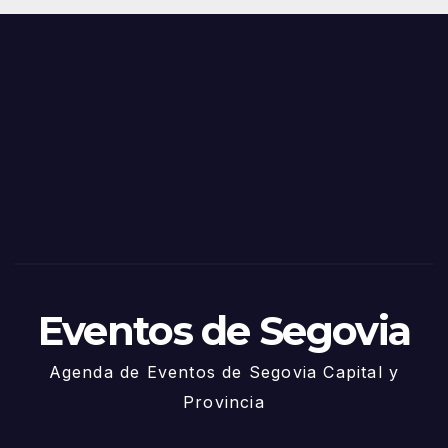
Juni
s y
o
Fiest
as
de
Sego
via
2025
– 27
de
Juni
o
Eventos de Segovia
Agenda de Eventos de Segovia Capital y
Provincia