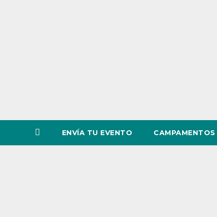
o
v
i
n
c
i
a
ENVÍA TU EVENTO
CAMPAMENTOS 