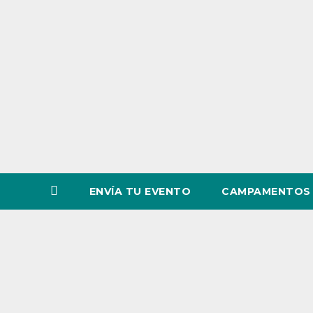
o
v
i
n
c
i
a
ENVÍA TU EVENTO
CAMPAMENTOS 