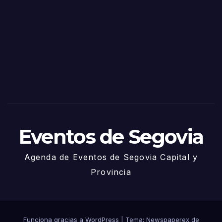
as
de
Sego
via
2025
– 27
de
Juni
o
Eventos de Segovia
Agenda de Eventos de Segovia Capital y
Provincia
Funciona gracias a WordPress
|
Tema: Newspaperex de