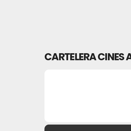
CARTELERA CINES A
25
CARTELER
01
DIC
NOV