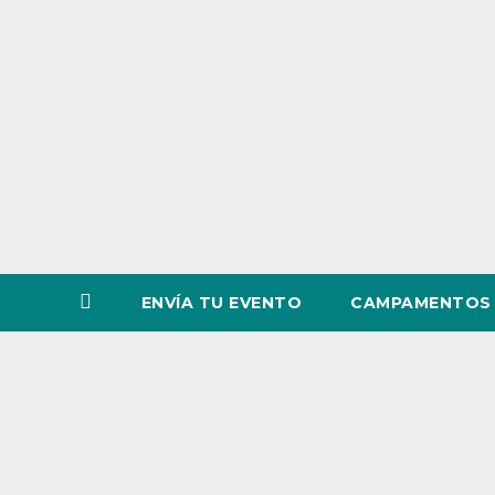
o
v
i
n
c
i
a
ENVÍA TU EVENTO
CAMPAMENTOS 