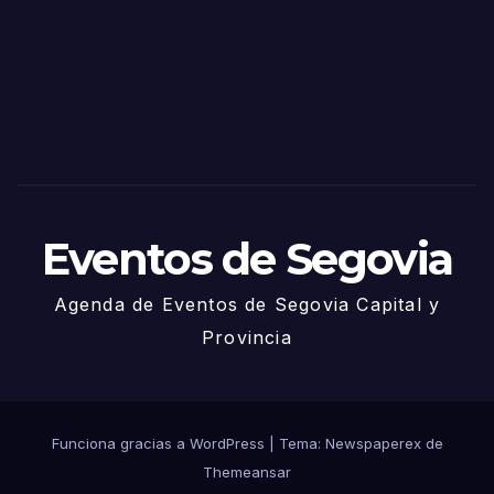
Sego
via
2025
– 27
de
Juni
o
Eventos de Segovia
Agenda de Eventos de Segovia Capital y
Provincia
Funciona gracias a WordPress
|
Tema: Newspaperex de
Themeansar