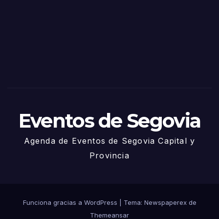
Sego
via
2025
– 27
de
Juni
o
Eventos de Segovia
Agenda de Eventos de Segovia Capital y
Provincia
Funciona gracias a WordPress
|
Tema: Newspaperex de
Themeansar