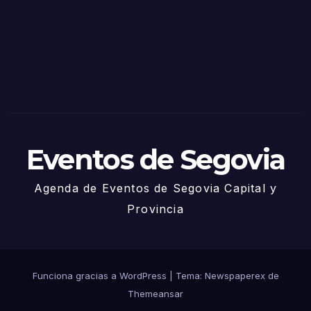
Sego
via
2025
– 27
de
Juni
o
Eventos de Segovia
Agenda de Eventos de Segovia Capital y
Provincia
Funciona gracias a WordPress
|
Tema: Newspaperex de
Themeansar