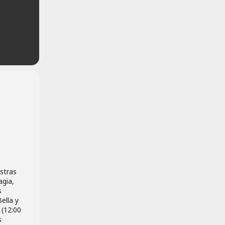
stras
gia,
s
ella y
 (12:00
s