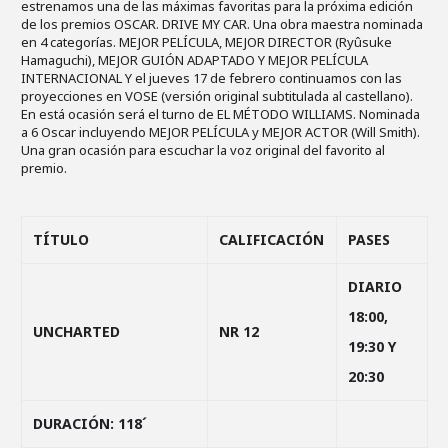
estrenamos una de las máximas favoritas para la próxima edición
de los premios OSCAR. DRIVE MY CAR. Una obra maestra nominada
en 4 categorías. MEJOR PELÍCULA, MEJOR DIRECTOR (Ryûsuke
Hamaguchi), MEJOR GUIÓN ADAPTADO Y MEJOR PELÍCULA
INTERNACIONAL Y el jueves 17 de febrero continuamos con las
proyecciones en VOSE (versión original subtitulada al castellano).
En está ocasión será el turno de EL MÉTODO WILLIAMS. Nominada
a 6 Oscar incluyendo MEJOR PELÍCULA y MEJOR ACTOR (Will Smith).
Una gran ocasión para escuchar la voz original del favorito al
premio.
TÍTULO
CALIFICACIÓN
PASES
DIARIO
18:00,
UNCHARTED
NR 12
19:30 Y
20:30
DURACIÓN: 118´