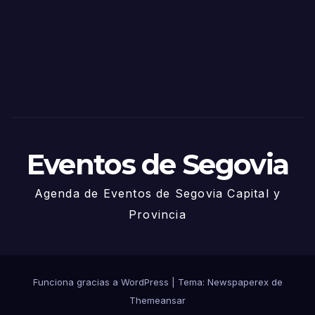
Sego
via
2025
– 27
de
Juni
o
Eventos de Segovia
Agenda de Eventos de Segovia Capital y
Provincia
Funciona gracias a WordPress
|
Tema: Newspaperex de
Themeansar