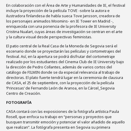
En colaboración con el Área de Arte y Humanidades de IE, el festival
incluye la proyección de la película TOVE -sobre la autora e
ilustradora finlandesa de habla sueca Tove Jansson, creadora de
los personajes animados Moomins- en IE Tower en Madrid -,
enriquecida con una ponencia de la profesora de IE University
Cristina Nualart, cuyas áreas de investigación se centran en el arte
y la cultura visual desde perspectivas feministas.
El patio central de la Real Casa de la Moneda de Segovia será el
escenario donde se proyectarán las películas y cortometrajes del
festival. Así, en la apertura se podrá disfrutar del cortometraje
realizado por los estudiantes del Cinema Club de IE University bajo
la dirección de Pedro Collantes, además de varios cortos del
catálogo de FILMIN donde se da especial relevancia al trabajo de
directoras. El plato fuerte tendrá lugar en la ceremonia de clausura
de CASA, el 25 de septiembre, con la proyección de la película
‘Princesas’ de Fernando León de Aranoa, en la Cárcel_Segovia
Centro de Creación.
FOTOGRAFÍA
CASA contará con las exposiciones de la fotógrafa artística Paula
Rosell, que enfoca su trabajo en “personas y proyectos que
busquen transmitir emoción y potenciar el valor añadido de aquello
que realizan”. La fotógrafa presenta en Segovia su primera