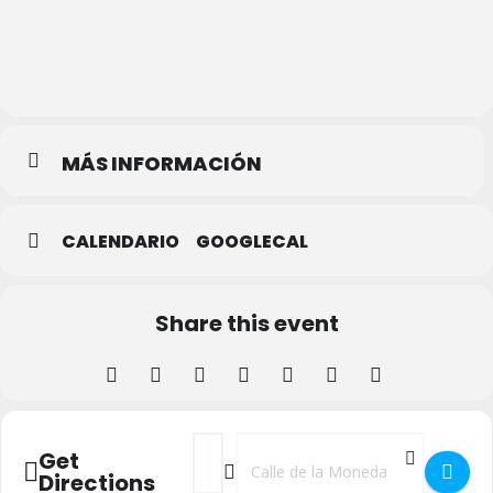
Real
Casa
de la
Moneda
MÁS INFORMACIÓN
CALENDARIO
GOOGLECAL
Share this event
Address - CASA Film Arts Festival 2022 []
Destination Address - CASA Film Art
Get
Directions