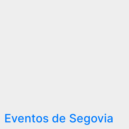
Programación
Ferias y
Fiestas
de
Segovia
2025 –
27 de
Junio
Eventos de Segovia