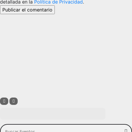
detallada en la
Política de Privacidad
.
Buscar Eventos