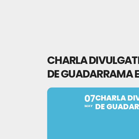
CHARLA DIVULGATIV
DE GUADARRAMA EN 
07
CHARLA DIV
DE GUADARR
MAY