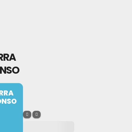
ERRA
ONSO
ERRA
FONSO