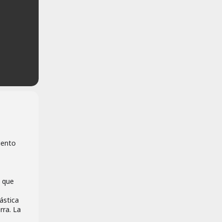
iento
a que
ástica
rra. La