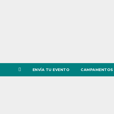
o
v
i
n
c
i
a
ENVÍA TU EVENTO
CAMPAMENTOS 