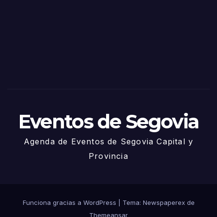
de
Sego
via
2025
– 27
de
Juni
o
Eventos de Segovia
Agenda de Eventos de Segovia Capital y
Provincia
Funciona gracias a WordPress
|
Tema: Newspaperex de
Themeansar