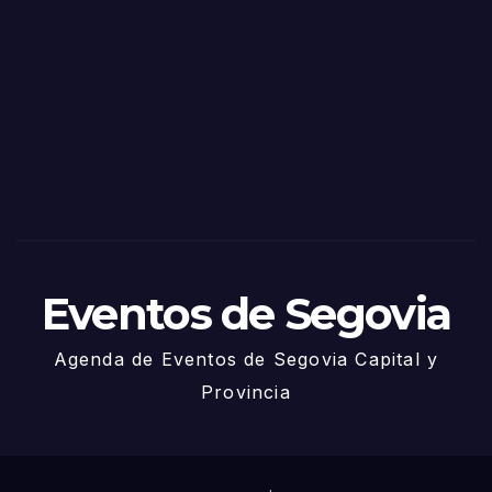
as
de
Sego
via
2025
– 27
de
Juni
o
Eventos de Segovia
Agenda de Eventos de Segovia Capital y
Provincia