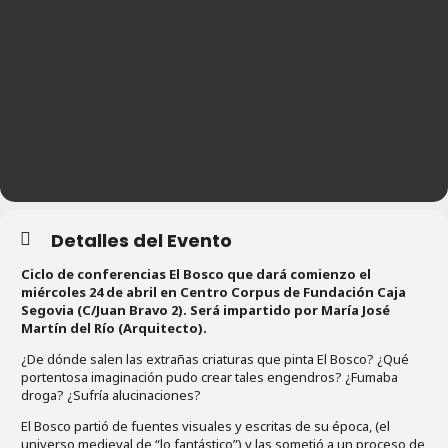
Detalles del Evento
Ciclo de conferencias El Bosco que dará comienzo el
miércoles 24 de abril en Centro Corpus de Fundación Caja
Segovia (C/Juan Bravo 2). Será impartido por María José
Martín del Río (Arquitecto).
¿De dónde salen las extrañas criaturas que pinta El Bosco? ¿Qué
portentosa imaginación pudo crear tales engendros? ¿Fumaba
droga? ¿Sufría alucinaciones?
El Bosco partió de fuentes visuales y escritas de su época, (el
universo medieval de “lo fantástico”) y las sometió a un proceso de