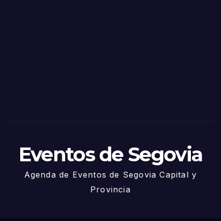
o
Fiest
as
de
Sego
via
2025
– 27
de
Juni
o
Eventos de Segovia
Agenda de Eventos de Segovia Capital y
Provincia