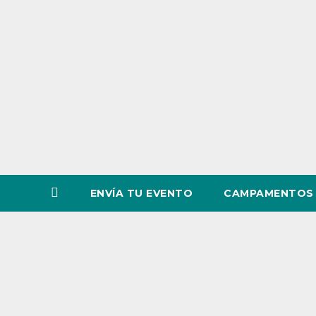
o
v
i
n
c
i
a
ENVÍA TU EVENTO
CAMPAMENTOS 