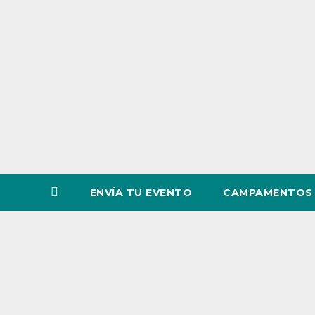
o
v
i
n
c
i
a
ENVÍA TU EVENTO
CAMPAMENTOS 