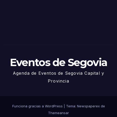
Sego
via
2025
– 27
de
Juni
o
Eventos de Segovia
Agenda de Eventos de Segovia Capital y
Provincia
Funciona gracias a WordPress
|
Tema: Newspaperex de
Themeansar