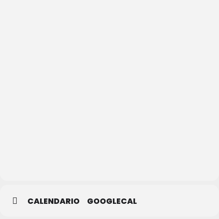
Biblioteca
Pública
de
Segovia
CALENDARIO
GOOGLECAL